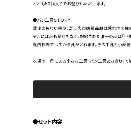
どれも50個入りでお選びいただけます。
●パン工房ＳＴＯＲＹ
戦後まもない時期、富士宮市朝霧高原は荒れ地で住
そこには水も食料もなく、配給された唯一の品は「小麦
丸西牧場では牛から乳がとれます。その牛乳と小麦粉
牧場の一角にある小さな工房「パン工房あさぎり」で
●セット内容