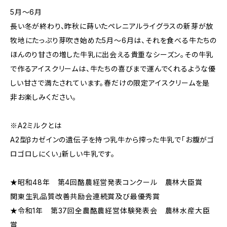
5月〜6月
長い冬が終わり、昨秋に蒔いたペレニアルライグラスの新芽が放
牧地にたっぷり芽吹き始めた5月〜6月は、それを食べる牛たちの
ほんのり甘さの増した牛乳に出会える貴重なシーズン。その牛乳
で作るアイスクリームは、牛たちの喜びまで運んでくれるような優
しい甘さで満たされています。春だけの限定アイスクリームを是
非お楽しみください。
※A2ミルクとは
A2型βカゼインの遺伝子を持つ乳牛から搾った牛乳で「お腹がゴ
ロゴロしにくい」新しい牛乳です。
★昭和48年 第4回酪農経営発表コンクール 農林大臣賞
関東生乳品質改善共励会連続賞及び最優秀賞
★令和1年 第37回全農酪農経営体験発表会 農林水産大臣
賞